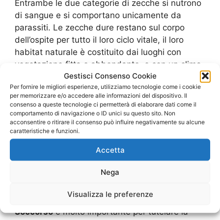
Entrambe le due categorie di zecche si nutrono
di sangue e si comportano unicamente da
parassiti. Le zecche dure restano sul corpo
dell’ospite per tutto il loro ciclo vitale, il loro
habitat naturale è costituito dai luoghi con
vegetazione fitta e abbondante, e con un clima
Gestisci Consenso Cookie
prevalentemente fresco e umido.
Per fornire le migliori esperienze, utilizziamo tecnologie come i cookie
Le specie più diffuse e note sono le zecche del
per memorizzare e/o accedere alle informazioni del dispositivo. Il
cane e le zecche della pecora, entrambe
consenso a queste tecnologie ci permetterà di elaborare dati come il
possono attaccare l’uomo, in particolare la
comportamento di navigazione o ID unici su questo sito. Non
acconsentire o ritirare il consenso può influire negativamente su alcune
zecca del cane, a causa della vicinanza con
caratteristiche e funzioni.
l’uomo di questi animali, che vivono nella stessa
Accetta
casa. La presenza di questo tipo di zecca è
molto comune negli ambienti in cui si trovino
Nega
animali domestici e bestiame.
Effettuare una corretta e regolare
Visualizza le preferenze
Disinfestazione Zecche Santa Maria Del
Soccorso
è molto importante per tutelare la