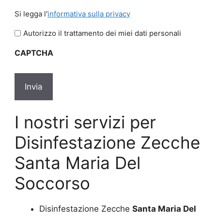
Si
Si legga l'
informativa sulla privacy
legga
l'informativa
Autorizzo il trattamento dei miei dati personali
sulla
CAPTCHA
privacy
*
I nostri servizi per
Disinfestazione Zecche
Santa Maria Del
Soccorso
Disinfestazione Zecche
Santa Maria Del