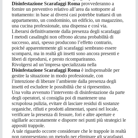
Disinfestazione Scarafaggi Roma
provvederanno a
fornire un preventivo relativo all’area da sottoporre al
trattamento: in base ai diversi casi potrebbe trattarsi di un
appartamento, un condominio, un edificio, un magazzino,
una cucina professionale, una dispensa e così via.
Liberarsi definitivamente dalla presenza degli scarafaggi
I metodi casalinghi non offrono alcuna probabilità di
successo, anzi, spesso producono l’effetto contrario,
poiché apparentemente gli scarafaggi sembrano essere
scomparsi, ma in realtà gli insetti sono ancora presenti e
liberi di riprodursi, e presto ricompariranno.
Rivolgersi ad un’impresa specializzata nella
Disinfestazione Scarafaggi Roma
è indispensabile per
gestire la situazione in modo professionale, con
l’intenzione di liberare l’ambiente dalla presenza degli
insetti ed escludere le possibilità che si ripresentino.
Una volta avvenuto l’intervento di disinfestazione da parte
degli operatori, si consiglia poi di mantenere una
scrupolosa pulizia, evitare di lasciare residui di sostanze
organiche, rifiuti e prodotti alimentari, sparsi nel locale,
verificare la presenza di fessure, fori e altre aperture e
sigillarle accuratamente e disporre nei punti più strategici le
appositi trappole.
A tale riguardo occorre considerare che le trappole in realtà
non rappresentano un metodo per eliminare gli scarafaggi,