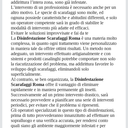
addirittura l’intera zona, sono già infestate.
L’intervento di un professionista è necessario anche per un
altro motivo. Le specie di scarafaggi sono molte, ed
ognuna possiede caratteristiche e abitudini differenti, e solo
un operatore competente sarà in grado di stabilire le
modalità di intervento più adatte ed efficaci.
Evitare le soluzioni improvvisate e fai da te
La
Disinfestazione Scarafaggi Roma
è una materia molto
complessa, in quanto ogni trattamento viene personalizzato
in maniera tale da offrire ottimi risultati. Un metodo non
adeguato, un intervento effettuato artigianalmente e con
sistemi e prodotti casalinghi potrebbe comportare non solo
la riacutizzazione del problema, ma addirittura favorire lo
sviluppo degli scarafaggi, eliminandoli solo
superficialmente.
Al contrario, se ben organizzata, la
Disinfestazione
Scarafaggi Roma
offre il vantaggio di eliminare
rapidamente e in maniera permanente gli insetti.
Successivamente ad un primo intervento drastico, sarà
necessario provvedere a pianificare una serie di interventi
periodici, per evitare che il problema si ripresenti.
Gli operatori specializzati in questo tipo di disinfestazioni,
prima di tutto provvederanno innanzitutto ad effettuare un
sopralluogo e una verifica accurata, per rendersi conto
quali siano gli ambiente maggiormente infestati e per