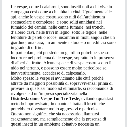
Le vespe, come i calabroni, sono insetti noti a chi vive in
campagna così come a chi abita in città. Ugualmente alle
api, anche le vespe costruiscono nidi dall’architettura
spettacolare e complessa, e sono soliti annidarsi nel
fumaiolo dei camini, nelle canne fumarie, nei tronchi
d’albero cavi, nelle travi in legno, sotto le tegole, nelle
fenditure di pareti o rocce, insomma in molti angoli che un
giardino, una casa, un ambiente naturale o un edificio sono
in grado di offrire.
In particolare, chi possiede un giardino potrebbe spesso
incorrere nel problema delle vespe, soprattutto in presenza
di alberi da frutto. Alcune specie di vespa costruiscono il
nido nel terreno, e possono essere molto pericolose se,
inavvertitamente, accadesse di calpestarlo.
Molto spesso le vespe si avvicinano alle città poiché
attratte da maggiori possibilità di sopravvivenza: prima di
provare in qualsiasi modo ad eliminarle, si raccomanda di
rivolgersi ad un’impresa specializzata nella
Disinfestazione Vespe Tor Tre Teste
, evitando qualsiasi
metodo improvvisato, in quanto si tratta di insetti che
potrebbero diventare molto aggressivi e pericolosi.
Questo non significa che sia necessario allarmarsi
esageratamente, ma semplicemente che la presenza di
questi insetti in un ambiente abitativo necessita un