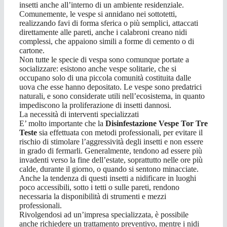
insetti anche all’interno di un ambiente residenziale.
Comunemente, le vespe si annidano nei sottotetti,
realizzando favi di forma sferica o più semplici, attaccati
direttamente alle pareti, anche i calabroni creano nidi
complessi, che appaiono simili a forme di cemento o di
cartone.
Non tutte le specie di vespa sono comunque portate a
socializzare: esistono anche vespe solitarie, che si
occupano solo di una piccola comunità costituita dalle
uova che esse hanno depositato. Le vespe sono predatrici
naturali, e sono considerate utili nell’ecosistema, in quanto
impediscono la proliferazione di insetti dannosi.
La necessità di interventi specializzati
E’ molto importante che la
Disinfestazione Vespe Tor Tre
Teste
sia effettuata con metodi professionali, per evitare il
rischio di stimolare l’aggressività degli insetti e non essere
in grado di fermarli. Generalmente, tendono ad essere più
invadenti verso la fine dell’estate, soprattutto nelle ore più
calde, durante il giorno, o quando si sentono minacciate.
Anche la tendenza di questi insetti a nidificare in luoghi
poco accessibili, sotto i tetti o sulle pareti, rendono
necessaria la disponibilità di strumenti e mezzi
professionali.
Rivolgendosi ad un’impresa specializzata, è possibile
anche richiedere un trattamento preventivo, mentre i nidi