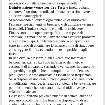
necessario contattare una persona esperta nella
Disinfestazione Vespe Tor Tre Teste
e insetti voltanti,
che troverà un rimedio utile ad allontanare o rimuovere le
api senza danneggiarle.
Si raccomanda di evitare ogni tentativo di rimuovere
l’alveare, specialmente di bruciarlo o di utilizzare veleni e
insetticidi. L’unica soluzione è quella di richiedere
l’intervento di un operatore qualificato e capace di
effettuare la rimozione dell’alveare senza causare problemi
alla colonia di api. Una tecnico esperto o un apicoltore
sono in grado di allontanare lo sciame prima di rimuovere
e distruggere il nido, evitando di creare problemi agli
insetti.
In una città, la presenza di un alveare può interessare
balconi, terrazzi, spazi vuoti all’interno del muro e
cassonetti di tapparelle, serrande e veneziane. In genere le
api prediligono gli ambienti tranquilli, caldi e silenziosi,
prediligendo le case diroccate e i locali poco frequentati.
Se si dispone di una casa piuttosto grande, con aree vuote
e inutilizzate, verande, terrazzi e sottotetti, è bene verificare
periodicamente che non siano presenti nidi di vespe e
calabroni o alveari.
Le vespe si nutrono prevalentemente di nettare, anche se
predano piccoli insetti. Le femmine dispongono di un
aculeo velenoso, che usano solo nelle situazioni di