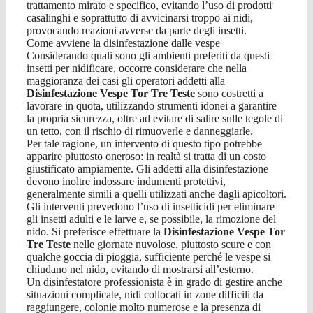
trattamento mirato e specifico, evitando l’uso di prodotti
casalinghi e soprattutto di avvicinarsi troppo ai nidi,
provocando reazioni avverse da parte degli insetti.
Come avviene la disinfestazione dalle vespe
Considerando quali sono gli ambienti preferiti da questi
insetti per nidificare, occorre considerare che nella
maggioranza dei casi gli operatori addetti alla
Disinfestazione Vespe Tor Tre Teste
sono costretti a
lavorare in quota, utilizzando strumenti idonei a garantire
la propria sicurezza, oltre ad evitare di salire sulle tegole di
un tetto, con il rischio di rimuoverle e danneggiarle.
Per tale ragione, un intervento di questo tipo potrebbe
apparire piuttosto oneroso: in realtà si tratta di un costo
giustificato ampiamente. Gli addetti alla disinfestazione
devono inoltre indossare indumenti protettivi,
generalmente simili a quelli utilizzati anche dagli apicoltori.
Gli interventi prevedono l’uso di insetticidi per eliminare
gli insetti adulti e le larve e, se possibile, la rimozione del
nido. Si preferisce effettuare la
Disinfestazione Vespe Tor
Tre Teste
nelle giornate nuvolose, piuttosto scure e con
qualche goccia di pioggia, sufficiente perché le vespe si
chiudano nel nido, evitando di mostrarsi all’esterno.
Un disinfestatore professionista è in grado di gestire anche
situazioni complicate, nidi collocati in zone difficili da
raggiungere, colonie molto numerose e la presenza di