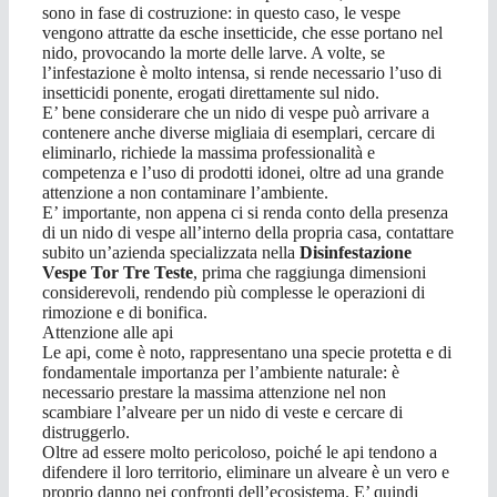
sono in fase di costruzione: in questo caso, le vespe
vengono attratte da esche insetticide, che esse portano nel
nido, provocando la morte delle larve. A volte, se
l’infestazione è molto intensa, si rende necessario l’uso di
insetticidi ponente, erogati direttamente sul nido.
E’ bene considerare che un nido di vespe può arrivare a
contenere anche diverse migliaia di esemplari, cercare di
eliminarlo, richiede la massima professionalità e
competenza e l’uso di prodotti idonei, oltre ad una grande
attenzione a non contaminare l’ambiente.
E’ importante, non appena ci si renda conto della presenza
di un nido di vespe all’interno della propria casa, contattare
subito un’azienda specializzata nella
Disinfestazione
Vespe Tor Tre Teste
, prima che raggiunga dimensioni
considerevoli, rendendo più complesse le operazioni di
rimozione e di bonifica.
Attenzione alle api
Le api, come è noto, rappresentano una specie protetta e di
fondamentale importanza per l’ambiente naturale: è
necessario prestare la massima attenzione nel non
scambiare l’alveare per un nido di veste e cercare di
distruggerlo.
Oltre ad essere molto pericoloso, poiché le api tendono a
difendere il loro territorio, eliminare un alveare è un vero e
proprio danno nei confronti dell’ecosistema. E’ quindi