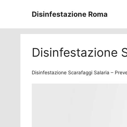
Vai
al
Disinfestazione Roma
contenuto
Disinfestazione 
Disinfestazione Scarafaggi Salaria – Preven