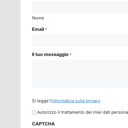
Nome
Email
*
Il tuo messaggio
*
Si
Si legga l'
informativa sulla privacy
legga
l'informativa
Autorizzo il trattamento dei miei dati persona
sulla
CAPTCHA
privacy