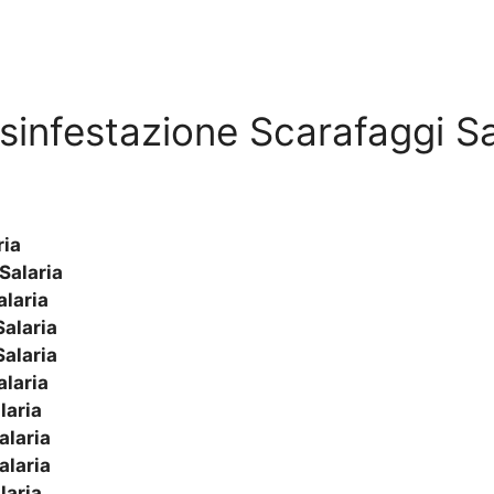
Disinfestazione Scarafaggi Sa
ria
Salaria
alaria
Salaria
Salaria
alaria
laria
alaria
alaria
laria