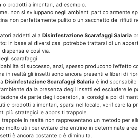
na o prodotti alimentari, ad esempio.
ime, non si sviluppano negli ambienti particolarmente spo
cucina non perfettamente pulito o un sacchetto dei rifiut
atori addetti alla
Disinfestazione Scarafaggi Salaria
pr
nto: in base ai diversi casi potrebbe trattarsi di un app
 dispensa e così via.
egli scarafaggi
babilità di successo, anzi, spesso producono l’effetto c
n realtà gli insetti sono ancora presenti e liberi di rip
la
Disinfestazione Scarafaggi Salaria
è indispensabile 
l’ambiente dalla presenza degli insetti ed escludere le po
tazione da parte degli operatori, si consiglia poi di man
uti e prodotti alimentari, sparsi nel locale, verificare la 
i più strategici le appositi trappole.
e trappole in realtà non rappresentano un metodo per el
 molto utili per evitare che entrino in determinate aree
nsetti è ancora costante o è diminuita.