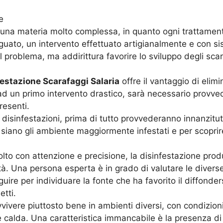
e
una materia molto complessa, in quanto ogni trattament
eguato, un intervento effettuato artigianalmente e con si
 problema, ma addirittura favorire lo sviluppo degli scar
festazione Scarafaggi Salaria
offre il vantaggio di eli
d un primo intervento drastico, sarà necessario provvede
resenti.
di disinfestazioni, prima di tutto provvederanno innanzit
i siano gli ambiente maggiormente infestati e per scopri
olto con attenzione e precisione, la disinfestazione pro
ità. Una persona esperta è in grado di valutare le diverse
re per individuare la fonte che ha favorito il diffonders
etti.
vvivere piuttosto bene in ambienti diversi, con condizioni
alda. Una caratteristica immancabile è la presenza di 