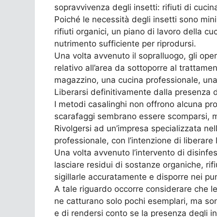
sopravvivenza degli insetti: rifiuti di cuci
Poiché le necessità degli insetti sono min
rifiuti organici, un piano di lavoro della 
nutrimento sufficiente per riprodursi.
Una volta avvenuto il sopralluogo, gli oper
relativo all’area da sottoporre al trattame
magazzino, una cucina professionale, una
Liberarsi definitivamente dalla presenza d
I metodi casalinghi non offrono alcuna pro
scarafaggi sembrano essere scomparsi, ma i
Rivolgersi ad un’impresa specializzata nel
professionale, con l’intenzione di liberare 
Una volta avvenuto l’intervento di disinfes
lasciare residui di sostanze organiche, rifi
sigillarle accuratamente e disporre nei punt
A tale riguardo occorre considerare che l
ne catturano solo pochi esemplari, ma sono
e di rendersi conto se la presenza degli i