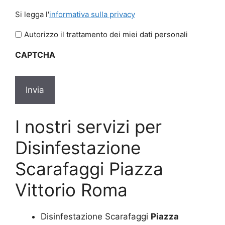
Si
Si legga l'
informativa sulla privacy
legga
l'informativa
Autorizzo il trattamento dei miei dati personali
sulla
CAPTCHA
privacy
*
I nostri servizi per
Disinfestazione
Scarafaggi Piazza
Vittorio Roma
Disinfestazione Scarafaggi
Piazza