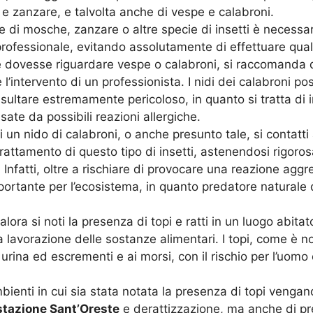
 e zanzare, e talvolta anche di vespe e calabroni.
ne di mosche, zanzare o altre specie di insetti è necess
rofessionale, evitando assolutamente di effettuare qualsi
ne dovesse riguardare vespe o calabroni, si raccomanda d
 l’intervento di un professionista. I nidi dei calabroni p
risultare estremamente pericoloso, in quanto si tratta di i
te da possibili reazioni allergiche.
 un nido di calabroni, o anche presunto tale, si contatti
rattamento di questo tipo di insetti, astenendosi rigoro
i. Infatti, oltre a rischiare di provocare una reazione aggr
portante per l’ecosistema, in quanto predatore naturale d
ora si noti la presenza di topi e ratti in un luogo abita
la lavorazione delle sostanze alimentari. I topi, come è n
di urina ed escrementi e ai morsi, con il rischio per l’uomo
bienti in cui sia stata notata la presenza di topi vengan
stazione Sant’Oreste
e derattizzazione, ma anche di pr