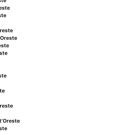
ste
este
ste
reste
’Oreste
este
ste
ste
te
reste
t’Oreste
ste