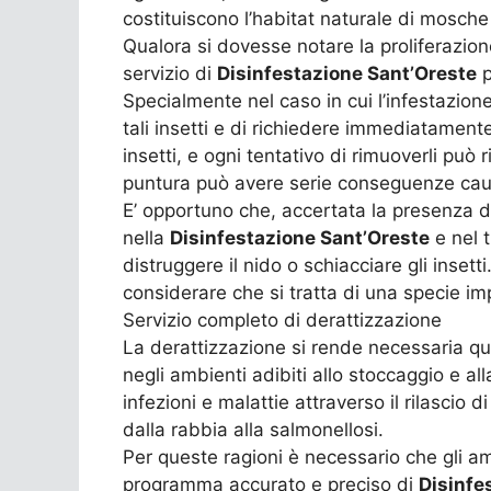
costituiscono l’habitat naturale di mosche
Qualora si dovesse notare la proliferazio
servizio di
Disinfestazione Sant’Oreste
p
Specialmente nel caso in cui l’infestazio
tali insetti e di richiedere immediatamente
insetti, e ogni tentativo di rimuoverli può 
puntura può avere serie conseguenze causa
E’ opportuno che, accertata la presenza di
nella
Disinfestazione Sant’Oreste
e nel t
distruggere il nido o schiacciare gli insett
considerare che si tratta di una specie im
Servizio completo di derattizzazione
La derattizzazione si rende necessaria qual
negli ambienti adibiti allo stoccaggio e al
infezioni e malattie attraverso il rilascio 
dalla rabbia alla salmonellosi.
Per queste ragioni è necessario che gli am
programma accurato e preciso di
Disinfe