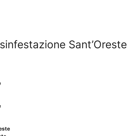
Disinfestazione Sant’Oreste
e
e
este