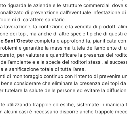
o riguarda le aziende e le strutture commerciali dove so
sonalizzato di prevenzione dall’eventuale infestazione di
oblemi di carattere sanitario.
a lavorazione, la confezione e la vendita di prodotti ali
sione dei topi, ma anche di altre specie tipiche di questi
ne Sant’Oreste
completa e approfondita, pianificata con
problemi e garantire la massima tutela dell’ambiente di 
ccurato, per valutare e quantificare la presenza dei rodit
 dell’ambiente e alla specie dei roditori stessi, al succes
a e sanificazione totale di tutta l’area.
ti di monitoraggio continuo con l’intento di prevenire un
’ bene considerare che eliminare la presenza dei topi d
 tutelare la salute delle persone ed evitare la diffusion
e utilizzando trappole ed esche, sistemate in maniera ta
In alcuni casi è necessario disporre anche trappole mecca
e