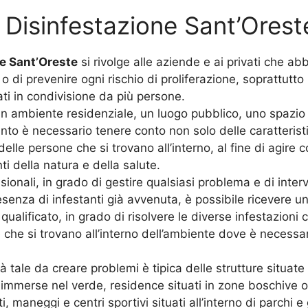
Disinfestazione Sant’Orest
e Sant’Oreste
si rivolge alle aziende e ai privati che ab
ti o di prevenire ogni rischio di proliferazione, soprattutto 
zati in condivisione da più persone.
 un ambiente residenziale, un luogo pubblico, uno spazi
to è necessario tenere conto non solo delle caratteristic
delle persone che si trovano all’interno, al fine di agire 
ti della natura e della salute.
sionali, in grado di gestire qualsiasi problema e di int
senza di infestanti già avvenuta, è possibile ricevere u
ualificato, in grado di risolvere le diverse infestazioni 
he si trovano all’interno dell’ambiente dove è necessari
tale da creare problemi è tipica delle strutture situate al
 Ville immerse nel verde, residence situati in zone boschiv
 maneggi e centri sportivi situati all’interno di parchi e 