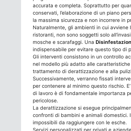
accurata e completa. Soprattutto per quant
conservati, l’elaborazione di un piano per
la massima sicurezza e non incorrere in pr
Naturalmente, gli ambienti in cui avviene l
ristoranti, non sono soggetti solo all’inva
mosche e scarafaggi. Una
Disinfestazio
indispensabile per evitare questo tipo di 
Gli interventi consistono in un controllo a
nel modello più adatto alle caratteristiche
trattamento di derattizzazione e alla pulizi
Successivamente, verranno fissati interven
per contenere al minimo questo rischio. E
di lavoro è di fondamentale importanza per
pericolose.
La derattizzazione si esegue principalment
confronti di bambini e animali domestici. 
impossibili da raggiungere con le esche.
Servizi personalizzati per privati e aziend