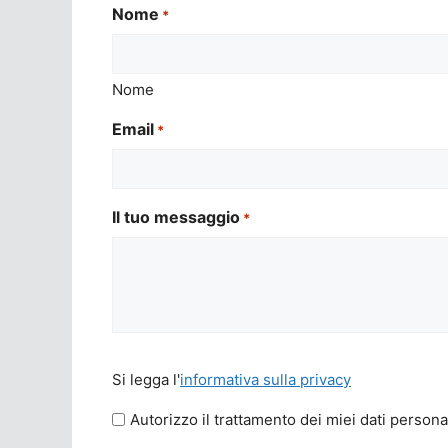
Nome
*
Nome
Email
*
Il tuo messaggio
*
Si
Si legga l'
informativa sulla privacy
legga
l'informativa
Autorizzo il trattamento dei miei dati persona
sulla