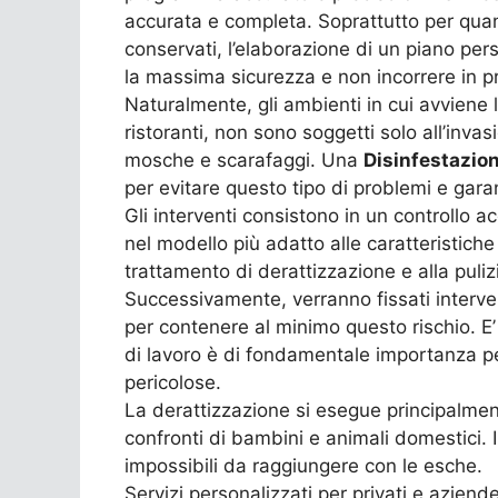
accurata e completa. Soprattutto per quant
conservati, l’elaborazione di un piano per
la massima sicurezza e non incorrere in pr
Naturalmente, gli ambienti in cui avviene l
ristoranti, non sono soggetti solo all’inva
mosche e scarafaggi. Una
Disinfestazion
per evitare questo tipo di problemi e gara
Gli interventi consistono in un controllo a
nel modello più adatto alle caratteristiche
trattamento di derattizzazione e alla pulizi
Successivamente, verranno fissati interven
per contenere al minimo questo rischio. E
di lavoro è di fondamentale importanza per
pericolose.
La derattizzazione si esegue principalment
confronti di bambini e animali domestici. 
impossibili da raggiungere con le esche.
Servizi personalizzati per privati e aziend