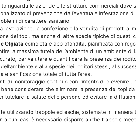
o riguarda le aziende e le strutture commerciali dove so
sonalizzato di prevenzione dall’eventuale infestazione di
oblemi di carattere sanitario.
a lavorazione, la confezione e la vendita di prodotti ali
sione dei topi, ma anche di altre specie tipiche di questi
e Olgiata
completa e approfondita, pianificata con rego
ntire la massima tutela dell’ambiente di un ambiente di 
ccurato, per valutare e quantificare la presenza dei rodit
 dell’ambiente e alla specie dei roditori stessi, al succes
a e sanificazione totale di tutta l’area.
ti di monitoraggio continuo con l’intento di prevenire un
’ bene considerare che eliminare la presenza dei topi d
 tutelare la salute delle persone ed evitare la diffusion
e utilizzando trappole ed esche, sistemate in maniera ta
In alcuni casi è necessario disporre anche trappole mecca
e