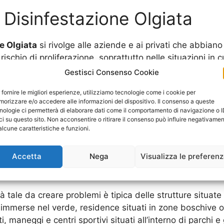
Disinfestazione Olgiata
e Olgiata
si rivolge alle aziende e ai privati che abbiano 
i rischio di proliferazione, soprattutto nelle situazioni in 
 da più persone.
Gestisci Consenso Cookie
 un ambiente residenziale, un luogo pubblico, uno spazi
 fornire le migliori esperienze, utilizziamo tecnologie come i cookie per
to è necessario tenere conto non solo delle caratteristic
orizzare e/o accedere alle informazioni del dispositivo. Il consenso a queste
delle persone che si trovano all’interno, al fine di agire 
nologie ci permetterà di elaborare dati come il comportamento di navigazione o 
ti della natura e della salute.
ci su questo sito. Non acconsentire o ritirare il consenso può influire negativame
alcune caratteristiche e funzioni.
sionali, in grado di gestire qualsiasi problema e di int
senza di infestanti già avvenuta, è possibile ricevere u
Accetta
Nega
Visualizza le preferen
ualificato, in grado di risolvere le diverse infestazioni 
he si trovano all’interno dell’ambiente dove è necessari
tale da creare problemi è tipica delle strutture situate al
 Ville immerse nel verde, residence situati in zone boschiv
 maneggi e centri sportivi situati all’interno di parchi e 