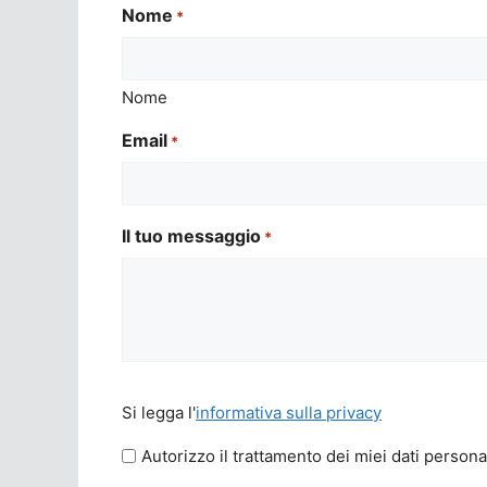
Nome
*
Nome
Email
*
Il tuo messaggio
*
Si
Si legga l'
informativa sulla privacy
legga
l'informativa
Autorizzo il trattamento dei miei dati persona
sulla