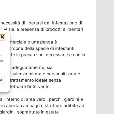
necessità di liberarsi dall’infestazione di
cui vi sia la presenza di prodotti alimentari
o commerciale o un’azienda è
he proprie della specie di infestanti
con tutte le precauzioni necessarie e con la
ID
nte
ervenire adeguatamente, sia
na consulenza mirata e personalizzata e
ze
con il trattamento ideale senza
o effettuare l’intervento.
l’interno di aree verdi, parchi, giardini e
e o in aperta campagna, strutture adibite ad
giardini, soprattutto in estate