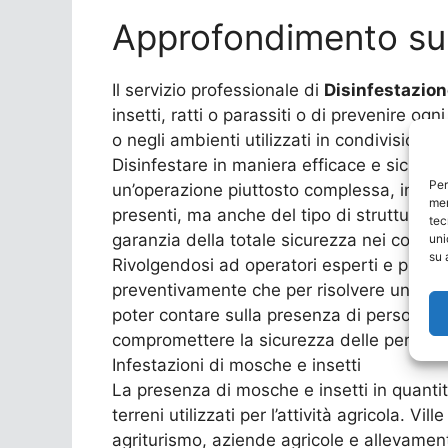
Approfondimento su 
Il servizio professionale di
Disinfestazion
insetti, ratti o parassiti o di prevenire ogn
o negli ambienti utilizzati in condivisione
Disinfestare in maniera efficace e sicura
Per
un’operazione piuttosto complessa, in quan
mem
presenti, ma anche del tipo di struttura e 
tec
garanzia della totale sicurezza nei confron
uni
su 
Rivolgendosi ad operatori esperti e profes
preventivamente che per risolvere una pre
poter contare sulla presenza di personale q
compromettere la sicurezza delle persone c
Infestazioni di mosche e insetti
La presenza di mosche e insetti in quantità 
terreni utilizzati per l’attività agricola.
agriturismo, aziende agricole e allevamenti,