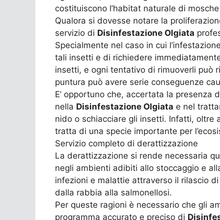
costituiscono l’habitat naturale di mosche
Qualora si dovesse notare la proliferazio
servizio di
Disinfestazione Olgiata
profes
Specialmente nel caso in cui l’infestazio
tali insetti e di richiedere immediatamente
insetti, e ogni tentativo di rimuoverli può 
puntura può avere serie conseguenze causa
E’ opportuno che, accertata la presenza di
nella
Disinfestazione Olgiata
e nel tratta
nido o schiacciare gli insetti. Infatti, olt
tratta di una specie importante per l’ecos
Servizio completo di derattizzazione
La derattizzazione si rende necessaria qual
negli ambienti adibiti allo stoccaggio e al
infezioni e malattie attraverso il rilascio 
dalla rabbia alla salmonellosi.
Per queste ragioni è necessario che gli am
programma accurato e preciso di
Disinfe