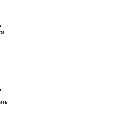
a
ata
a
iata