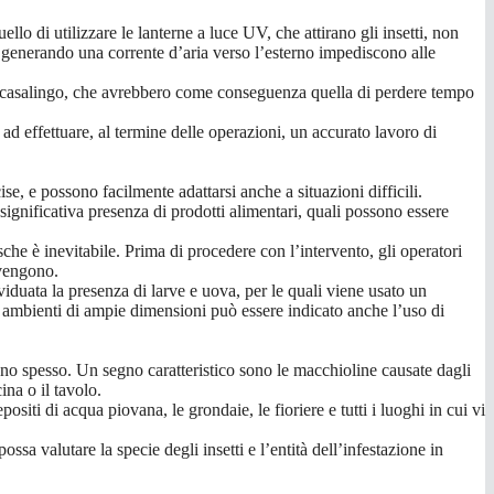
lo di utilizzare le lanterne a luce UV, che attirano gli insetti, non
, generando una corrente d’aria verso l’esterno impediscono alle
tipo casalingo, che avrebbero come conseguenza quella di perdere tempo
ad effettuare, al termine delle operazioni, un accurato lavoro di
se, e possono facilmente adattarsi anche a situazioni difficili.
 significativa presenza di prodotti alimentari, quali possono essere
che è inevitabile. Prima di procedere con l’intervento, gli operatori
ovengono.
ividuata la presenza di larve e uova, per le quali viene usato un
gli ambienti di ampie dimensioni può essere indicato anche l’uso di
no spesso. Un segno caratteristico sono le macchioline causate dagli
ina o il tavolo.
siti di acqua piovana, le grondaie, le fioriere e tutti i luoghi in cui vi
ossa valutare la specie degli insetti e l’entità dell’infestazione in