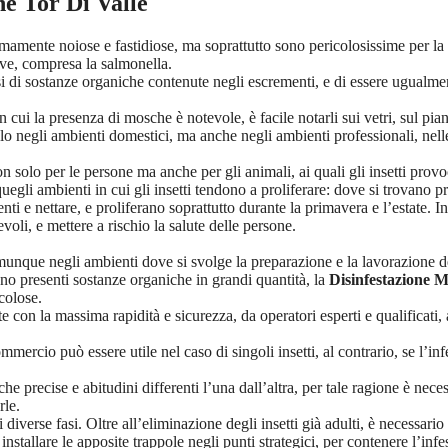
e Tor Di Valle
amente noiose e fastidiose, ma soprattutto sono pericolosissime per la 
tive, compresa la salmonella.
i di sostanze organiche contenute negli escrementi, e di essere ugualmen
cui la presenza di mosche è notevole, è facile notarli sui vetri, sul piano
negli ambienti domestici, ma anche negli ambienti professionali, nelle i
solo per le persone ma anche per gli animali, ai quali gli insetti provoca
quegli ambienti in cui gli insetti tendono a proliferare: dove si trovano p
ti e nettare, e proliferano soprattutto durante la primavera e l’estate. I
li, e mettere a rischio la salute delle persone.
ue negli ambienti dove si svolge la preparazione e la lavorazione degl
iano presenti sostanze organiche in grandi quantità, la
Disinfestazione M
icolose.
con la massima rapidità e sicurezza, da operatori esperti e qualificati, a
commercio può essere utile nel caso di singoli insetti, al contrario, se l’
e precise e abitudini differenti l’una dall’altra, per tale ragione è nece
rle.
diverse fasi. Oltre all’eliminazione degli insetti già adulti, è necessari
 installare le apposite trappole negli punti strategici, per contenere l’infe