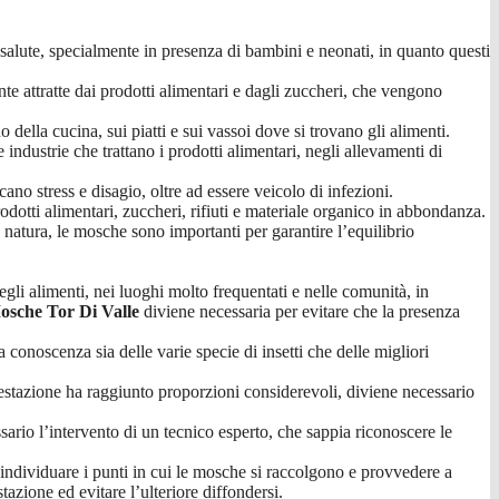
salute, specialmente in presenza di bambini e neonati, in quanto questi
te attratte dai prodotti alimentari e dagli zuccheri, che vengono
 della cucina, sui piatti e sui vassoi dove si trovano gli alimenti.
ndustrie che trattano i prodotti alimentari, negli allevamenti di
no stress e disagio, oltre ad essere veicolo di infezioni.
rodotti alimentari, zuccheri, rifiuti e materiale organico in abbondanza.
n natura, le mosche sono importanti per garantire l’equilibrio
i alimenti, nei luoghi molto frequentati e nelle comunità, in
osche Tor Di Valle
diviene necessaria per evitare che la presenza
 conoscenza sia delle varie specie di insetti che delle migliori
infestazione ha raggiunto proporzioni considerevoli, diviene necessario
ssario l’intervento di un tecnico esperto, che sappia riconoscere le
o individuare i punti in cui le mosche si raccolgono e provvedere a
stazione ed evitare l’ulteriore diffondersi.