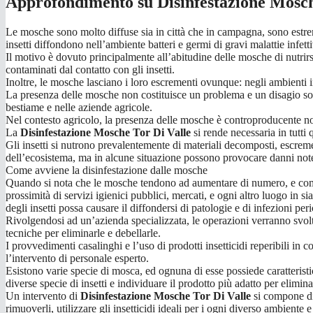
Approfondimento su Disinfestazione Mosch
Le mosche sono molto diffuse sia in città che in campagna, sono estrem
insetti diffondono nell’ambiente batteri e germi di gravi malattie infet
Il motivo è dovuto principalmente all’abitudine delle mosche di nutrirs
contaminati dal contatto con gli insetti.
Inoltre, le mosche lasciano i loro escrementi ovunque: negli ambienti in 
La presenza delle mosche non costituisce un problema e un disagio solo 
bestiame e nelle aziende agricole.
Nel contesto agricolo, la presenza delle mosche è controproducente non 
La
Disinfestazione Mosche Tor Di Valle
si rende necessaria in tutti 
Gli insetti si nutrono prevalentemente di materiali decomposti, escremen
dell’ecosistema, ma in alcune situazione possono provocare danni notevo
Come avviene la disinfestazione dalle mosche
Quando si nota che le mosche tendono ad aumentare di numero, e comunq
prossimità di servizi igienici pubblici, mercati, e ogni altro luogo in s
degli insetti possa causare il diffondersi di patologie e di infezioni per
Rivolgendosi ad un’azienda specializzata, le operazioni verranno svolte 
tecniche per eliminarle e debellarle.
I provvedimenti casalinghi e l’uso di prodotti insetticidi reperibili in 
l’intervento di personale esperto.
Esistono varie specie di mosca, ed ognuna di esse possiede caratteristich
diverse specie di insetti e individuare il prodotto più adatto per elimina
Un intervento di
Disinfestazione Mosche Tor Di Valle
si compone di 
rimuoverli, utilizzare gli insetticidi ideali per i ogni diverso ambiente e