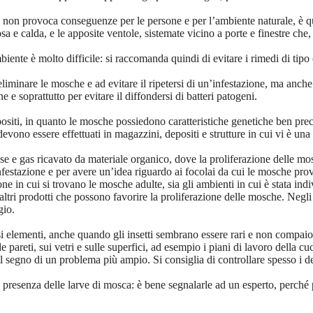
e non provoca conseguenze per le persone e per l’ambiente naturale, è quel
 e calda, e le apposite ventole, sistemate vicino a porte e finestre che
ambiente è molto difficile: si raccomanda quindi di evitare i rimedi di 
iminare le mosche e ad evitare il ripetersi di un’infestazione, ma anche 
 e soprattutto per evitare il diffondersi di batteri patogeni.
positi, in quanto le mosche possiedono caratteristiche genetiche ben preci
evono essere effettuati in magazzini, depositi e strutture in cui vi è una
se e gas ricavato da materiale organico, dove la proliferazione delle mos
nfestazione e per avere un’idea riguardo ai focolai da cui le mosche pr
ne in cui si trovano le mosche adulte, sia gli ambienti in cui è stata ind
i e altri prodotti che possono favorire la proliferazione delle mosche. Ne
gio.
si elementi, anche quando gli insetti sembrano essere rari e non compaio
e pareti, sui vetri e sulle superfici, ad esempio i piani di lavoro della cuc
 segno di un problema più ampio. Si consiglia di controllare spesso i depo
 la presenza delle larve di mosca: è bene segnalarle ad un esperto, perché p