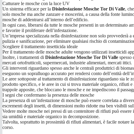
Catturare le mosche con la luce UV
Un sistema efficace per la
Disinfestazione Mosche Tor Di Valle
, ch
solo mosche ma anche zanzare e moscerini, a causa della fonte luminosa
mosche di addentrarsi all’interno dell’edificio.
In ogni caso, liberarsi da tutte le mosche presenti in un determinato 
e favorire il proliferare dell’infestazione.
Un’impresa specializzata nella disinfestazione non solo provvederà a el
pulizia e sanificazione, per eliminare qualsiasi rischio di contaminazione
Scegliere il trattamento insetticida ideale
Per il trattamento delle mosche adulte vengono utilizzati insetticidi ap
Inoltre, i trattamenti di
Disinfestazione Mosche Tor Di Valle
spesso d
mercati ortofrutticoli, supermercati, industrie alimentari, mercati ittici.
Gli interventi riguardano spesso anche le centrali produttrici di biomas
eseguono un sopralluogo accurato per rendersi conto dell’entità dell’i
Le aree sottoposte al trattamento di disinfestazione riguardano sia le zo
prodotto specifico, e le aree in cui si trova materiale organico, rifiut
trappole apposite, che bloccano le mosche e ne impediscono il passag
I segni che confermano la presenza delle mosche
La presenza di un’infestazione di mosche può essere correlata a diver
escrementi degli insetti, di dimensioni molto ridotte ma ben visibili sull
Vedere molte mosche nei pressi di un contenitore di rifiuti può essere il
sia umidità e materiale organico in decomposizione.
Talvolta, soprattutto in prossimità di rifiuti alimentari, è facile notare
corso.