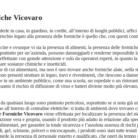
iche Vicovaro
rle in casa, in giardino, in cortile, all’interno di luoghi pubblici, uffi
 rischio legato alla presenza delle formiche è quello che, con questi cont
cucine e ovunque vi sia la presenza di alimenti, la presenza delle form
oprattutto per un’azienda, possono danneggiarli e renderne impossibile l
ffettuate con grande attenzione e solo da operatori esperti, in quanto la
are sostanze chimiche e insetticidi.
te di cui alimentarsi, ma non è raro trovare anche formiche alate, nella 
ono presenti strutture in legno, travi e rivestimenti, che riescono a dan
che in un ambiente pubblico, come una scuola, un ospedale o un ristora
quanto il rischio di diffusione di virus e batteri diviene molto più elevato,
da qualsiasi luogo sono piuttosto pericolosi, soprattutto se si nota già u
o all’interno di centraline elettriche: si tratta di ambienti dove trovano 
ne Formiche Vicovaro
viene effettuata per localizzare la presenza del n
zione vera e propria, usando il prodotto più adatto in relazione alla speci
imentari, per garantire la totale sicurezza e l’assoluta assenza di rischi 
, gel, schiume, polveri o microcapsule, i prodotti sono stati tutte testati p
chiede la presenza di personale esperto e qualificato, che operi da tempo