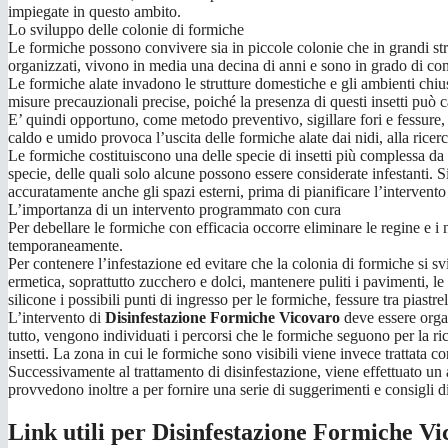
impiegate in questo ambito.
Lo sviluppo delle colonie di formiche
Le formiche possono convivere sia in piccole colonie che in grandi str
organizzati, vivono in media una decina di anni e sono in grado di comu
Le formiche alate invadono le strutture domestiche e gli ambienti chiusi
misure precauzionali precise, poiché la presenza di questi insetti può 
E’ quindi opportuno, come metodo preventivo, sigillare fori e fessure, e
caldo e umido provoca l’uscita delle formiche alate dai nidi, alla ricer
Le formiche costituiscono una delle specie di insetti più complessa da e
specie, delle quali solo alcune possono essere considerate infestanti. Si
accuratamente anche gli spazi esterni, prima di pianificare l’intervento
L’importanza di un intervento programmato con cura
Per debellare le formiche con efficacia occorre eliminare le regine e i 
temporaneamente.
Per contenere l’infestazione ed evitare che la colonia di formiche si s
ermetica, soprattutto zucchero e dolci, mantenere puliti i pavimenti, le
silicone i possibili punti di ingresso per le formiche, fessure tra piastrel
L’intervento di
Disinfestazione Formiche Vicovaro
deve essere organ
tutto, vengono individuati i percorsi che le formiche seguono per la ricer
insetti. La zona in cui le formiche sono visibili viene invece trattata c
Successivamente al trattamento di disinfestazione, viene effettuato un a
provvedono inoltre a per fornire una serie di suggerimenti e consigli d
Link utili per Disinfestazione Formiche V