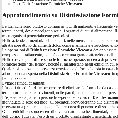
Costi Disinfestazione Formiche
Vicovaro
Approfondimento su Disinfestazione Form
Le formiche sono piuttosto comuni in tutti gli ambienti, è frequente vede
terreni aperti, dove raccolgono residui organici di cui si alimentano. Il
microrganismi potenzialmente pericolosi.
Nelle aziende alimentari, nei ristoranti, nelle mense, ma anche nelle 
attratte soprattutto da alimenti dolci, come marmellate e zucchero e, s
Le operazioni di
Disinfestazione Formiche Vicovaro
devono essere e
complesso il trattamento, poiché occorre una grande attenzione nell’us
Nelle case, le più diffuse sono le formiche operaie, in cerca di provvis
formiche dette “del legno”, poiché si manifestano negli edifici in cui s
Qualora si notasse una presenza consistente di formiche, sia in casa 
ad un’azienda esperta nella
Disinfestazione Formiche Vicovaro
, in 
l’eliminazione.
Evitare i rimedi casalinghi
L’uso di rimedi fai da te per cercare di eliminare le formiche da casa o 
terreno ma anche nei pavimenti, nelle pareti, nelle intercapedini, persin
L’ispezione da parte di personale esperto nel lavoro di
Disinfestazio
individuata la sede del nido, gli operatori provvederanno alla disinfesta
riservata una grande attenzione alla presenza di persone e di sostanze al
Gli insetticidi possono essere di diversa natura: esche alimentari, liquidi
dell’uomo. Tuttavia, l’uso di un prodotto disinfestante o insetticida ri