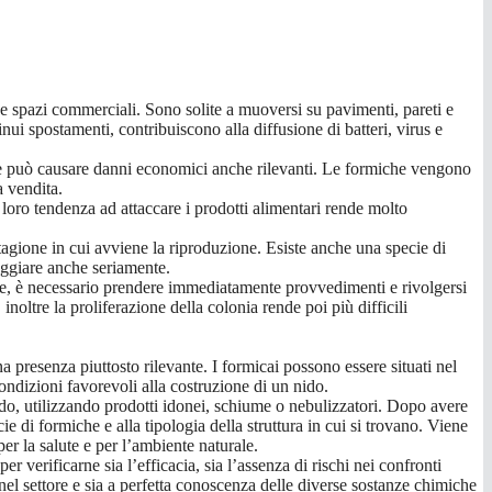
ci e spazi commerciali. Sono solite a muoversi su pavimenti, pareti e
inui spostamenti, contribuiscono alla diffusione di batteri, virus e
iche può causare danni economici anche rilevanti. Le formiche vengono
a vendita.
 loro tendenza ad attaccare i prodotti alimentari rende molto
stagione in cui avviene la riproduzione. Esiste anche una specie di
neggiare anche seriamente.
nte, è necessario prendere immediatamente provvedimenti e rivolgersi
 inoltre la proliferazione della colonia rende poi più difficili
na presenza piuttosto rilevante. I formicai possono essere situati nel
condizioni favorevoli alla costruzione di un nido.
ido, utilizzando prodotti idonei, schiume o nebulizzatori. Dopo avere
e di formiche e alla tipologia della struttura in cui si trovano. Viene
per la salute e per l’ambiente naturale.
er verificarne sia l’efficacia, sia l’assenza di rischi nei confronti
 nel settore e sia a perfetta conoscenza delle diverse sostanze chimiche