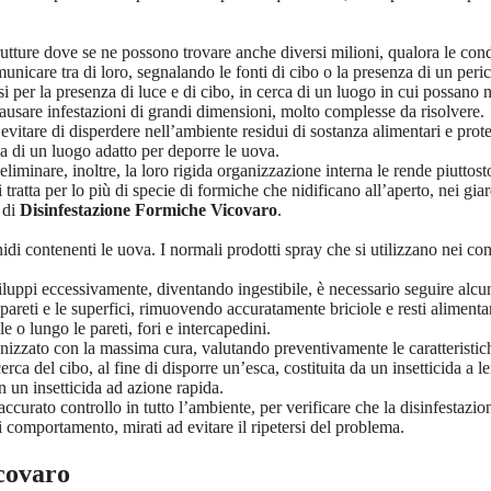
utture dove se ne possono trovare anche diversi milioni, qualora le cond
nicare tra di loro, segnalando le fonti di cibo o la presenza di un peric
 per la presenza di luce e di cibo, in cerca di un luogo in cui possano n
causare infestazioni di grandi dimensioni, molto complesse da risolvere.
vitare di disperdere nell’ambiente residui di sostanza alimentari e proteg
ca di un luogo adatto per deporre le uova.
liminare, inoltre, la loro rigida organizzazione interna le rende piuttost
 tratta per lo più di specie di formiche che nidificano all’aperto, nei giar
 di
Disinfestazione Formiche Vicovaro
.
nidi contenenti le uova. I normali prodotti spray che si utilizzano nei co
viluppi eccessivamente, diventando ingestibile, è necessario seguire alcu
 pareti e le superfici, rimuovendo accuratamente briciole e resti alimentar
le o lungo le pareti, fori e intercapedini.
izzato con la massima cura, valutando preventivamente le caratteristich
ca del cibo, al fine di disporre un’esca, costituita da un insetticida a le
on un insetticida ad azione rapida.
ccurato controllo in tutto l’ambiente, per verificare che la disinfestazio
i comportamento, mirati ad evitare il ripetersi del problema.
icovaro