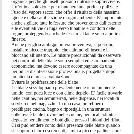
organica perché gli insetti possano nutrirsi e sopravvivere.
Un’ottima soluzione per mantenere una perfetta pulizia è
l’uso del vapore secco, che offre il risultato della massima
igiene e della sanificazione di ogni ambiente. E’ importante
anche sigillare tutte le fessure che provengono dall’esterno
e le eventuali vie di fuga verso tubature e condotti delle
fogne, proteggendo anche le fessure ai lati e sotto a porte e
finestre.
Anche per gli scarafaggi, in via preventiva, si possono
installare piccole trappole, che attirano gli insetti e li
bloccano all’interno. Le misure precauzionali da osservare
nei confronti delle blatte sono semplici ed estremamente
economiche, ma devono essere accompagnate da una
periodica disinfestazione professionale, progettata dopo
un’attenta e precisa valutazione.
Evitare la proliferazione delle blatte
Le blatte si sviluppano prevalentemente in un ambiente
umido, con poca luce e con clima tiepido. E’ facile trovarle
nelle cantine, nei seminterrati, nelle dispense, nei locali di
servizio e nei magazzini. In una casa, potrebbero
prediligere cucina, bagno e ripostigli, in una struttura
collettiva è facile trovare nelle cucine, nei locali adibiti a
deposito per alimenti e bottiglie e presso i bidoni dei rifiuti.
Ci si può rendere conto della presenza delle blatte quando
si scoprono i loro escrementi, simili a piccole palline scure.