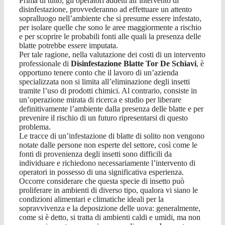
Prima di tutto, gli operatori addetti all’intervento di
disinfestazione, provvederanno ad effettuare un attento
sopralluogo nell’ambiente che si presume essere infestato,
per isolare quelle che sono le aree maggiormente a rischio
e per scoprire le probabili fonti alle quali la presenza delle
blatte potrebbe essere imputata.
Per tale ragione, nella valutazione dei costi di un intervento
professionale di
Disinfestazione Blatte Tor De Schiavi
, è
opportuno tenere conto che il lavoro di un’azienda
specializzata non si limita all’eliminazione degli insetti
tramite l’uso di prodotti chimici. Al contrario, consiste in
un’operazione mirata di ricerca e studio per liberare
definitivamente l’ambiente dalla presenza delle blatte e per
prevenire il rischio di un futuro ripresentarsi di questo
problema.
Le tracce di un’infestazione di blatte di solito non vengono
notate dalle persone non esperte del settore, così come le
fonti di provenienza degli insetti sono difficili da
individuare e richiedono necessariamente l’intervento di
operatori in possesso di una significativa esperienza.
Occorre considerare che questa specie di insetto può
proliferare in ambienti di diverso tipo, qualora vi siano le
condizioni alimentari e climatiche ideali per la
sopravvivenza e la deposizione delle uova: generalmente,
come si è detto, si tratta di ambienti caldi e umidi, ma non