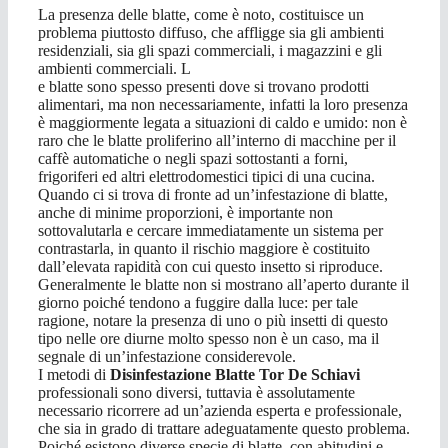
La presenza delle blatte, come è noto, costituisce un
problema piuttosto diffuso, che affligge sia gli ambienti
residenziali, sia gli spazi commerciali, i magazzini e gli
ambienti commerciali. L
e blatte sono spesso presenti dove si trovano prodotti
alimentari, ma non necessariamente, infatti la loro presenza
è maggiormente legata a situazioni di caldo e umido: non è
raro che le blatte proliferino all’interno di macchine per il
caffè automatiche o negli spazi sottostanti a forni,
frigoriferi ed altri elettrodomestici tipici di una cucina.
Quando ci si trova di fronte ad un’infestazione di blatte,
anche di minime proporzioni, è importante non
sottovalutarla e cercare immediatamente un sistema per
contrastarla, in quanto il rischio maggiore è costituito
dall’elevata rapidità con cui questo insetto si riproduce.
Generalmente le blatte non si mostrano all’aperto durante il
giorno poiché tendono a fuggire dalla luce: per tale
ragione, notare la presenza di uno o più insetti di questo
tipo nelle ore diurne molto spesso non è un caso, ma il
segnale di un’infestazione considerevole.
I metodi di
Disinfestazione Blatte Tor De Schiavi
professionali sono diversi, tuttavia è assolutamente
necessario ricorrere ad un’azienda esperta e professionale,
che sia in grado di trattare adeguatamente questo problema.
Poiché esistono diverse specie di blatte, con abitudini e