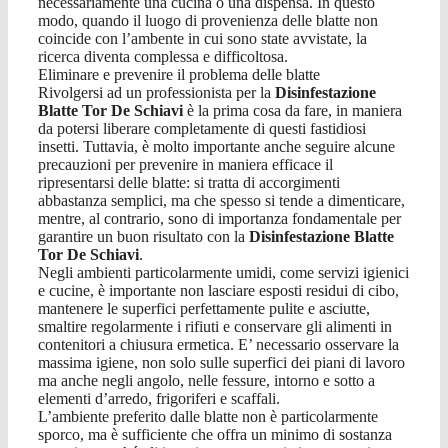
necessariamente una cucina o una dispensa. In questo
modo, quando il luogo di provenienza delle blatte non
coincide con l’ambente in cui sono state avvistate, la
ricerca diventa complessa e difficoltosa.
Eliminare e prevenire il problema delle blatte
Rivolgersi ad un professionista per la
Disinfestazione
Blatte Tor De Schiavi
è la prima cosa da fare, in maniera
da potersi liberare completamente di questi fastidiosi
insetti. Tuttavia, è molto importante anche seguire alcune
precauzioni per prevenire in maniera efficace il
ripresentarsi delle blatte: si tratta di accorgimenti
abbastanza semplici, ma che spesso si tende a dimenticare,
mentre, al contrario, sono di importanza fondamentale per
garantire un buon risultato con la
Disinfestazione Blatte
Tor De Schiavi
.
Negli ambienti particolarmente umidi, come servizi igienici
e cucine, è importante non lasciare esposti residui di cibo,
mantenere le superfici perfettamente pulite e asciutte,
smaltire regolarmente i rifiuti e conservare gli alimenti in
contenitori a chiusura ermetica. E’ necessario osservare la
massima igiene, non solo sulle superfici dei piani di lavoro
ma anche negli angolo, nelle fessure, intorno e sotto a
elementi d’arredo, frigoriferi e scaffali.
L’ambiente preferito dalle blatte non è particolarmente
sporco, ma è sufficiente che offra un minimo di sostanza