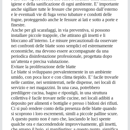
igiene e della sanificazione di ogni ambiente. E’ importante
anche sigillare tutte le fessure che provengono dall’esterno
e le eventuali vie di fuga verso tubature e condotti delle
fogne, proteggendo anche le fessure ai lati e sotto a porte e
finestre.
Anche per gli scarafaggi, in via preventiva, si possono
installare piccole trappole, che attirano gli insetti e li
bloccano all’interno. Le misure precauzionali da osservare
nei confronti delle blatte sono semplici ed estremamente
economiche, ma devono essere accompagnate da una
periodica disinfestazione professionale, progettata dopo
un’attenta e precisa valutazione.
Evitare la proliferazione delle blatte
Le blatte si sviluppano prevalentemente in un ambiente
umido, con poca luce e con clima tiepido. E’ facile trovarle
nelle cantine, nei seminterrati, nelle dispense, nei locali di
servizio e nei magazzini. In una casa, potrebbero
prediligere cucina, bagno e ripostigli, in una struttura
collettiva è facile trovare nelle cucine, nei locali adibiti a
deposito per alimenti e bottiglie e presso i bidoni dei rifiuti.
Ci si può rendere conto della presenza delle blatte quando
si scoprono i loro escrementi, simili a piccole palline scure.
A questo punto non è raro che, lasciando le luci spente
qualche ora e riaccendendole improvvisamente, gli insetti,
che amano il buio, si manifestino: a questo punto, significa