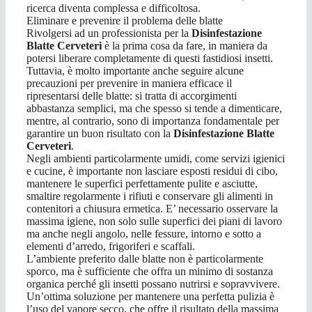
ricerca diventa complessa e difficoltosa.
Eliminare e prevenire il problema delle blatte
Rivolgersi ad un professionista per la
Disinfestazione
Blatte Cerveteri
è la prima cosa da fare, in maniera da
potersi liberare completamente di questi fastidiosi insetti.
Tuttavia, è molto importante anche seguire alcune
precauzioni per prevenire in maniera efficace il
ripresentarsi delle blatte: si tratta di accorgimenti
abbastanza semplici, ma che spesso si tende a dimenticare,
mentre, al contrario, sono di importanza fondamentale per
garantire un buon risultato con la
Disinfestazione Blatte
Cerveteri
.
Negli ambienti particolarmente umidi, come servizi igienici
e cucine, è importante non lasciare esposti residui di cibo,
mantenere le superfici perfettamente pulite e asciutte,
smaltire regolarmente i rifiuti e conservare gli alimenti in
contenitori a chiusura ermetica. E’ necessario osservare la
massima igiene, non solo sulle superfici dei piani di lavoro
ma anche negli angolo, nelle fessure, intorno e sotto a
elementi d’arredo, frigoriferi e scaffali.
L’ambiente preferito dalle blatte non è particolarmente
sporco, ma è sufficiente che offra un minimo di sostanza
organica perché gli insetti possano nutrirsi e sopravvivere.
Un’ottima soluzione per mantenere una perfetta pulizia è
l’uso del vapore secco, che offre il risultato della massima