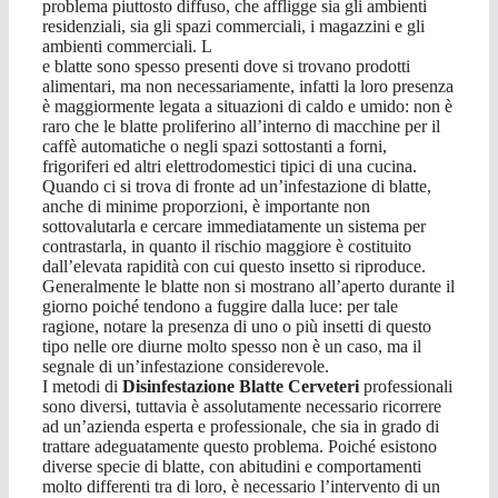
problema piuttosto diffuso, che affligge sia gli ambienti
residenziali, sia gli spazi commerciali, i magazzini e gli
ambienti commerciali. L
e blatte sono spesso presenti dove si trovano prodotti
alimentari, ma non necessariamente, infatti la loro presenza
è maggiormente legata a situazioni di caldo e umido: non è
raro che le blatte proliferino all’interno di macchine per il
caffè automatiche o negli spazi sottostanti a forni,
frigoriferi ed altri elettrodomestici tipici di una cucina.
Quando ci si trova di fronte ad un’infestazione di blatte,
anche di minime proporzioni, è importante non
sottovalutarla e cercare immediatamente un sistema per
contrastarla, in quanto il rischio maggiore è costituito
dall’elevata rapidità con cui questo insetto si riproduce.
Generalmente le blatte non si mostrano all’aperto durante il
giorno poiché tendono a fuggire dalla luce: per tale
ragione, notare la presenza di uno o più insetti di questo
tipo nelle ore diurne molto spesso non è un caso, ma il
segnale di un’infestazione considerevole.
I metodi di
Disinfestazione Blatte Cerveteri
professionali
sono diversi, tuttavia è assolutamente necessario ricorrere
ad un’azienda esperta e professionale, che sia in grado di
trattare adeguatamente questo problema. Poiché esistono
diverse specie di blatte, con abitudini e comportamenti
molto differenti tra di loro, è necessario l’intervento di un