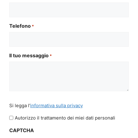
Telefono
*
Il tuo messaggio
*
Si
Si legga l'
informativa sulla privacy
legga
l'informativa
Autorizzo il trattamento dei miei dati personali
sulla
CAPTCHA
privacy