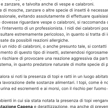
 e zanzare, e talvolta anche di vespe e calabroni.
ne di mosche, zanzare o altre specie di insetti è necess
sionale, evitando assolutamente di effettuare qualsiasi 
ne dovesse riguardare vespe o calabroni, si raccomanda d
 l’intervento di un professionista. I nidi dei calabroni p
risultare estremamente pericoloso, in quanto si tratta di i
te da possibili reazioni allergiche.
 un nido di calabroni, o anche presunto tale, si contatti
amento di questo tipo di insetti, astenendosi rigorosamen
re a rischiare di provocare una reazione aggressiva da par
istema, in quanto predatore naturale di molte specie di p
ora si noti la presenza di topi e ratti in un luogo abita
la lavorazione delle sostanze alimentari. I topi, come è n
di urina ed escrementi e ai morsi, con il rischio per l’uomo
bienti in cui sia stata notata la presenza di topi vengan
stazione Capena
e derattizzazione, ma anche di preven