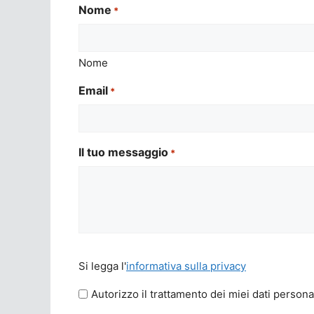
Nome
*
Nome
Email
*
Il tuo messaggio
*
Si
Si legga l'
informativa sulla privacy
legga
l'informativa
Autorizzo il trattamento dei miei dati persona
sulla