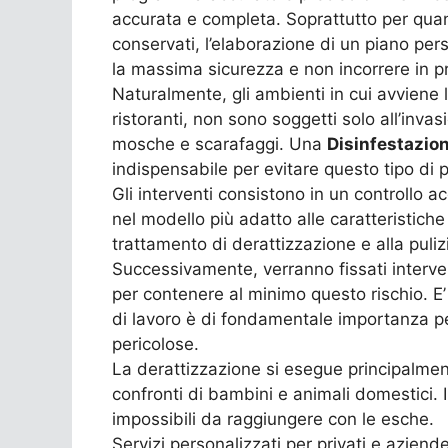
accurata e completa. Soprattutto per quant
conservati, l’elaborazione di un piano per
la massima sicurezza e non incorrere in pr
Naturalmente, gli ambienti in cui avviene l
ristoranti, non sono soggetti solo all’inva
mosche e scarafaggi. Una
Disinfestazio
indispensabile per evitare questo tipo di 
Gli interventi consistono in un controllo a
nel modello più adatto alle caratteristiche
trattamento di derattizzazione e alla pulizi
Successivamente, verranno fissati interven
per contenere al minimo questo rischio. E
di lavoro è di fondamentale importanza per
pericolose.
La derattizzazione si esegue principalment
confronti di bambini e animali domestici. 
impossibili da raggiungere con le esche.
Servizi personalizzati per privati e aziend