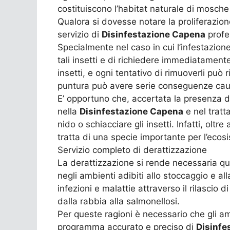
costituiscono l’habitat naturale di mosche
Qualora si dovesse notare la proliferazio
servizio di
Disinfestazione Capena
profes
Specialmente nel caso in cui l’infestazio
tali insetti e di richiedere immediatamente
insetti, e ogni tentativo di rimuoverli può 
puntura può avere serie conseguenze causa
E’ opportuno che, accertata la presenza di
nella
Disinfestazione Capena
e nel tratt
nido o schiacciare gli insetti. Infatti, olt
tratta di una specie importante per l’ecos
Servizio completo di derattizzazione
La derattizzazione si rende necessaria qual
negli ambienti adibiti allo stoccaggio e al
infezioni e malattie attraverso il rilascio 
dalla rabbia alla salmonellosi.
Per queste ragioni è necessario che gli am
programma accurato e preciso di
Disinfe