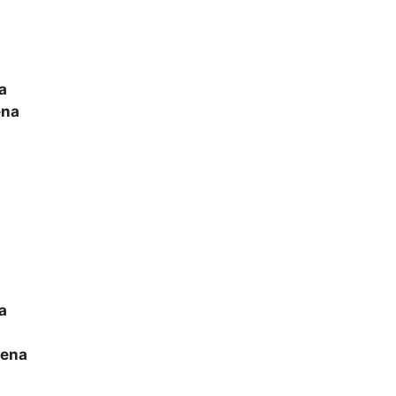
a
ena
a
ena