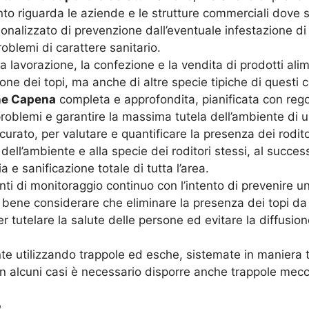
o riguarda le aziende e le strutture commerciali dove so
sonalizzato di prevenzione dall’eventuale infestazione di
oblemi di carattere sanitario.
a lavorazione, la confezione e la vendita di prodotti ali
sione dei topi, ma anche di altre specie tipiche di questi
ne Capena
completa e approfondita, pianificata con rego
problemi e garantire la massima tutela dell’ambiente di 
ccurato, per valutare e quantificare la presenza dei rodit
 dell’ambiente e alla specie dei roditori stessi, al succes
a e sanificazione totale di tutta l’area.
ti di monitoraggio continuo con l’intento di prevenire un
’ bene considerare che eliminare la presenza dei topi d
 tutelare la salute delle persone ed evitare la diffusion
e utilizzando trappole ed esche, sistemate in maniera ta
In alcuni casi è necessario disporre anche trappole mecca
e